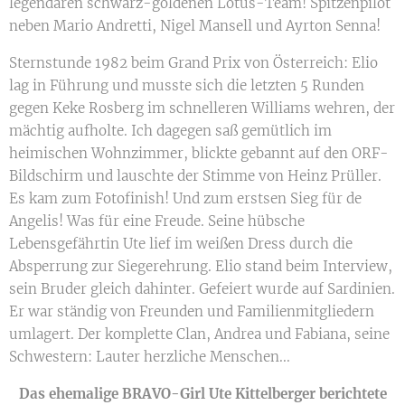
legendären schwarz-goldenen Lotus-Team! Spitzenpilot
neben Mario Andretti, Nigel Mansell und Ayrton Senna!
Sternstunde 1982 beim Grand Prix von Österreich: Elio
lag in Führung und musste sich die letzten 5 Runden
gegen Keke Rosberg im schnelleren Williams wehren, der
mächtig aufholte. Ich dagegen saß gemütlich im
heimischen Wohnzimmer, blickte gebannt auf den ORF-
Bildschirm und lauschte der Stimme von Heinz Prüller.
Es kam zum Fotofinish! Und zum erstsen Sieg für de
Angelis! Was für eine Freude. Seine hübsche
Lebensgefährtin Ute lief im weißen Dress durch die
Absperrung zur Siegerehrung. Elio stand beim Interview,
sein Bruder gleich dahinter. Gefeiert wurde auf Sardinien.
Er war ständig von Freunden und Familienmitgliedern
umlagert. Der komplette Clan, Andrea und Fabiana, seine
Schwestern: Lauter herzliche Menschen...
Das ehemalige BRAVO-Girl Ute Kittelberger berichtete