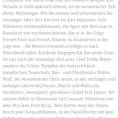
Europazeit mit Gattin Joan und den Kindern Jacques und
Melanie in Südfrankreich lebend, ist ein wesentlicher Teil
dieser Mythologie. Wie die Sennas und Schumachers der
neunziger Jahre ihre Karriere im Kart begannen, fuhr
Villeneuve Snowmobilrennen, ein Sport mit dem man in
Kanada so viel verdienen konnte, das er in der Folge
Formel Ford und Formel Atlantic zu finanzieren in der
Lage war - die Motorrevisionen erledigte er nach
Feierabend selbst. Entdeckt hingegen hat ihn weder Enzo
Ferrari noch der ehemalige McLaren-Chef Teddy Mayer,
sondern der früher Testpilot des österreichisch-
kanadischen Teamchefs, Bau- und Ölmillionärs Walter
Wolf, der Neuseeländer Chris Amon, in den sechziger und
siebziger Jahren bei Ferrari, March und Matra ein
berühmter, wenngleich glückloser Grand Prix Fahrer. Bei
seinem Debüt in Silverstone 1977 musste Villeneuve mit
dem McLaren Ford M232, dem dritten Auto des Teams
durch jene Vorqualifikation, in der David Purley mit dem