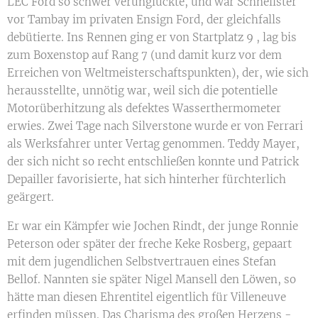
LEC Ford so schwer verunglückte, und war Schnellster
vor Tambay im privaten Ensign Ford, der gleichfalls
debütierte. Ins Rennen ging er von Startplatz 9 , lag bis
zum Boxenstop auf Rang 7 (und damit kurz vor dem
Erreichen von Weltmeisterschaftspunkten), der, wie sich
herausstellte, unnötig war, weil sich die potentielle
Motorüberhitzung als defektes Wasserthermometer
erwies. Zwei Tage nach Silverstone wurde er von Ferrari
als Werksfahrer unter Vertag genommen. Teddy Mayer,
der sich nicht so recht entschließen konnte und Patrick
Depailler favorisierte, hat sich hinterher fürchterlich
geärgert.
Er war ein Kämpfer wie Jochen Rindt, der junge Ronnie
Peterson oder später der freche Keke Rosberg, gepaart
mit dem jugendlichen Selbstvertrauen eines Stefan
Bellof. Nannten sie später Nigel Mansell den Löwen, so
hätte man diesen Ehrentitel eigentlich für Villeneuve
erfinden müssen. Das Charisma des großen Herzens -