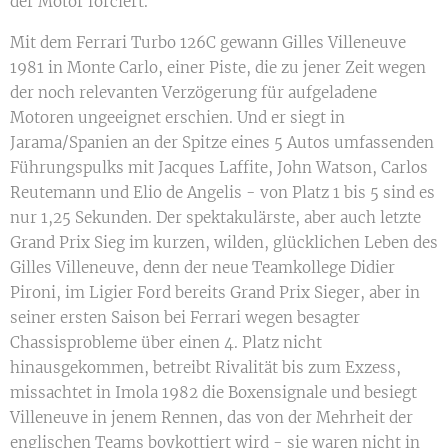
der Motor forciert.
Mit dem Ferrari Turbo 126C gewann Gilles Villeneuve
1981 in Monte Carlo, einer Piste, die zu jener Zeit wegen
der noch relevanten Verzögerung für aufgeladene
Motoren ungeeignet erschien. Und er siegt in
Jarama/Spanien an der Spitze eines 5 Autos umfassenden
Führungspulks mit Jacques Laffite, John Watson, Carlos
Reutemann und Elio de Angelis - von Platz 1 bis 5 sind es
nur 1,25 Sekunden. Der spektakulärste, aber auch letzte
Grand Prix Sieg im kurzen, wilden, glücklichen Leben des
Gilles Villeneuve, denn der neue Teamkollege Didier
Pironi, im Ligier Ford bereits Grand Prix Sieger, aber in
seiner ersten Saison bei Ferrari wegen besagter
Chassisprobleme über einen 4. Platz nicht
hinausgekommen, betreibt Rivalität bis zum Exzess,
missachtet in Imola 1982 die Boxensignale und besiegt
Villeneuve in jenem Rennen, das von der Mehrheit der
englischen Teams boykottiert wird - sie waren nicht in