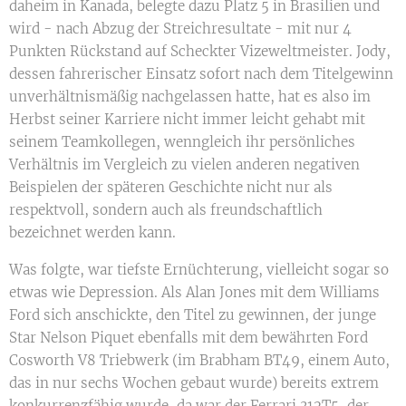
daheim in Kanada, belegte dazu Platz 5 in Brasilien und
wird - nach Abzug der Streichresultate - mit nur 4
Punkten Rückstand auf Scheckter Vizeweltmeister. Jody,
dessen fahrerischer Einsatz sofort nach dem Titelgewinn
unverhältnismäßig nachgelassen hatte, hat es also im
Herbst seiner Karriere nicht immer leicht gehabt mit
seinem Teamkollegen, wenngleich ihr persönliches
Verhältnis im Vergleich zu vielen anderen negativen
Beispielen der späteren Geschichte nicht nur als
respektvoll, sondern auch als freundschaftlich
bezeichnet werden kann.
Was folgte, war tiefste Ernüchterung, vielleicht sogar so
etwas wie Depression. Als Alan Jones mit dem Williams
Ford sich anschickte, den Titel zu gewinnen, der junge
Star Nelson Piquet ebenfalls mit dem bewährten Ford
Cosworth V8 Triebwerk (im Brabham BT49, einem Auto,
das in nur sechs Wochen gebaut wurde) bereits extrem
konkurrenzfähig wurde, da war der Ferrari 312T5, der