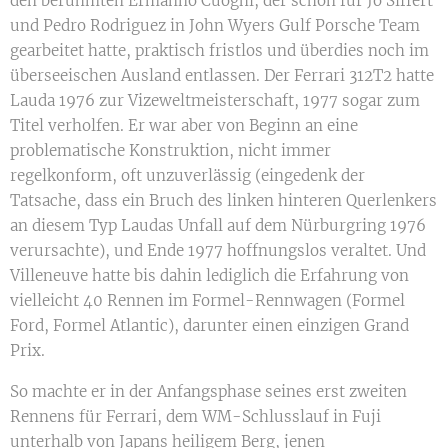
den berühmten Ermanno Cuoghi, der schon für Jo Siffert
und Pedro Rodriguez in John Wyers Gulf Porsche Team
gearbeitet hatte, praktisch fristlos und überdies noch im
überseeischen Ausland entlassen. Der Ferrari 312T2 hatte
Lauda 1976 zur Vizeweltmeisterschaft, 1977 sogar zum
Titel verholfen. Er war aber von Beginn an eine
problematische Konstruktion, nicht immer
regelkonform, oft unzuverlässig (eingedenk der
Tatsache, dass ein Bruch des linken hinteren Querlenkers
an diesem Typ Laudas Unfall auf dem Nürburgring 1976
verursachte), und Ende 1977 hoffnungslos veraltet. Und
Villeneuve hatte bis dahin lediglich die Erfahrung von
vielleicht 40 Rennen im Formel-Rennwagen (Formel
Ford, Formel Atlantic), darunter einen einzigen Grand
Prix.
So machte er in der Anfangsphase seines erst zweiten
Rennens für Ferrari, dem WM-Schlusslauf in Fuji
unterhalb von Japans heiligem Berg, jenen